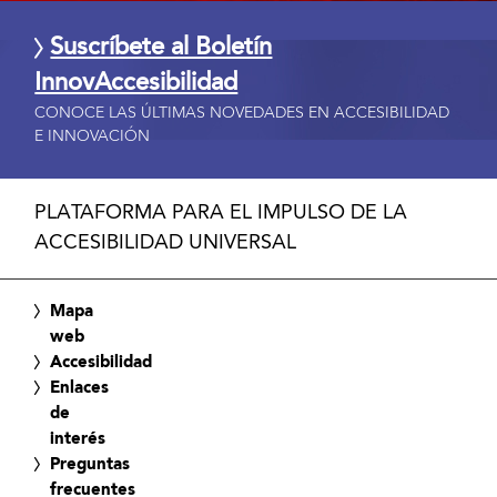
Suscríbete al Boletín
InnovAccesibilidad
CONOCE LAS ÚLTIMAS NOVEDADES EN ACCESIBILIDAD
E INNOVACIÓN
PLATAFORMA PARA EL IMPULSO DE LA
ACCESIBILIDAD UNIVERSAL
Mapa
web
Accesibilidad
Enlaces
de
interés
Preguntas
frecuentes