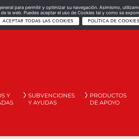
general para permitir y optimizar su navegación. Asimismo, utilizam
co de la web. Puedes aceptar el uso de Cookies tal y como se expone
ACEPTAR TODAS LAS COOKIES
POLÍTICA DE COOKIE
S Y
SUBVENCIONES
PRODUCTOS
ADAS
Y AYUDAS
DE APOYO