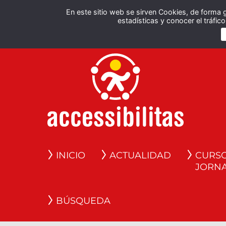
En este sitio web se sirven Cookies, de forma 
estadísticas y conocer el tráfi
INICIO
ACTUALIDAD
CURSO
JORN
BÚSQUEDA