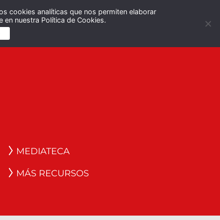
os cookies analíticas que nos permiten elaborar
Español
English
 en nuestra Política de Cookies.
S
MEDIATECA
MÁS RECURSOS