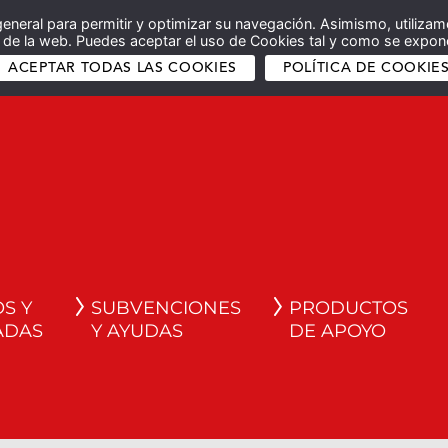
general para permitir y optimizar su navegación. Asimismo, utilizam
co de la web. Puedes aceptar el uso de Cookies tal y como se expone
ACEPTAR TODAS LAS COOKIES
POLÍTICA DE COOKIE
S Y
SUBVENCIONES
PRODUCTOS
ADAS
Y AYUDAS
DE APOYO