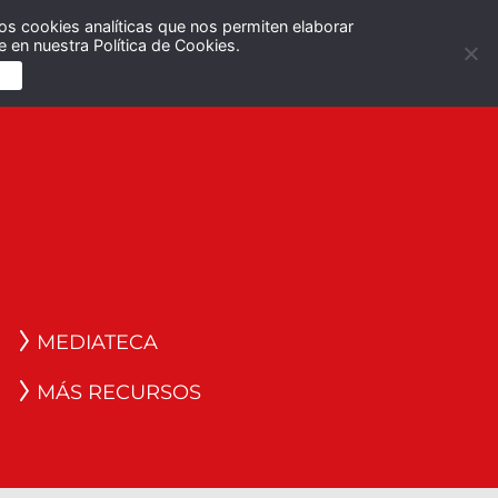
os cookies analíticas que nos permiten elaborar
Español
English
 en nuestra Política de Cookies.
S
MEDIATECA
MÁS RECURSOS