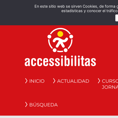
En este sitio web se sirven Cookies, de forma 
estadísticas y conocer el tráfi
INICIO
ACTUALIDAD
CURSO
JORN
BÚSQUEDA