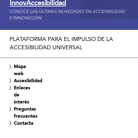
InnovAccesibilidad
CONOCE LAS ÚLTIMAS NOVEDADES EN ACCESIBILIDAD
E INNOVACIÓN
PLATAFORMA PARA EL IMPULSO DE LA
ACCESIBILIDAD UNIVERSAL
Mapa
web
Accesibilidad
Enlaces
de
interés
Preguntas
frecuentes
Contacta