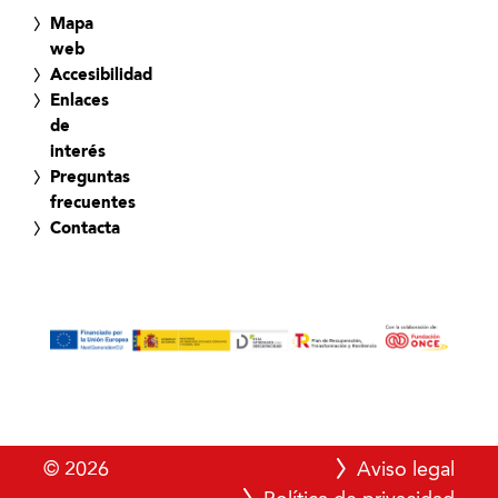
Mapa
web
Accesibilidad
Enlaces
de
interés
Preguntas
frecuentes
Contacta
© 2026
Aviso legal