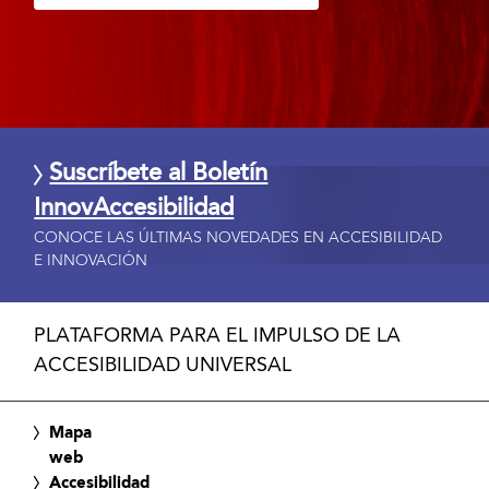
Suscríbete al Boletín
InnovAccesibilidad
CONOCE LAS ÚLTIMAS NOVEDADES EN ACCESIBILIDAD
E INNOVACIÓN
PLATAFORMA PARA EL IMPULSO DE LA
ACCESIBILIDAD UNIVERSAL
Mapa
web
Accesibilidad