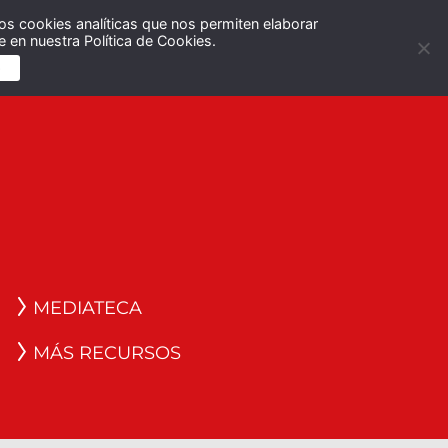
os cookies analíticas que nos permiten elaborar
Español
English
 en nuestra Política de Cookies.
S
MEDIATECA
MÁS RECURSOS