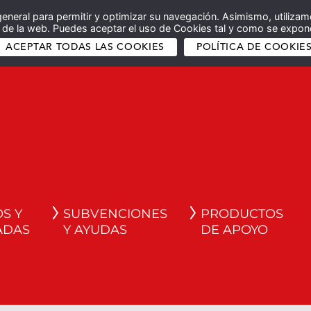
general para permitir y optimizar su navegación. Asimismo, utilizam
co de la web. Puedes aceptar el uso de Cookies tal y como se expone
ACEPTAR TODAS LAS COOKIES
POLÍTICA DE COOKIE
S Y
SUBVENCIONES
PRODUCTOS
ADAS
Y AYUDAS
DE APOYO