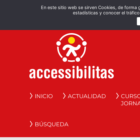
En este sitio web se sirven Cookies, de forma 
estadísticas y conocer el tráfi
INICIO
ACTUALIDAD
CURSO
JORN
BÚSQUEDA