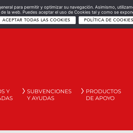
general para permitir y optimizar su navegación. Asimismo, utilizam
co de la web. Puedes aceptar el uso de Cookies tal y como se expone
ACEPTAR TODAS LAS COOKIES
POLÍTICA DE COOKIE
S Y
SUBVENCIONES
PRODUCTOS
ADAS
Y AYUDAS
DE APOYO