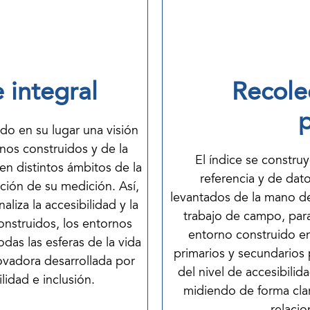
e integral
Recole
ndo en su lugar una visión
rnos construidos y de la
El índice se constru
en distintos ámbitos de la
referencia y de dato
zación de su medición. Así,
levantados de la mano d
aliza la accesibilidad y la
trabajo de campo, para
construidos, los entornos
entorno construido en 
odas las esferas de la vida
primarios y secundarios 
ovadora desarrollada por
del nivel de accesibilid
lidad e inclusión.
midiendo de forma clar