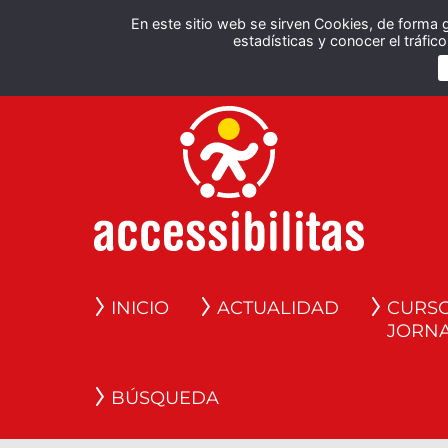
En este sitio web se sirven Cookies, de forma 
estadísticas y conocer el tráfi
INICIO
ACTUALIDAD
CURSO
JORN
BÚSQUEDA