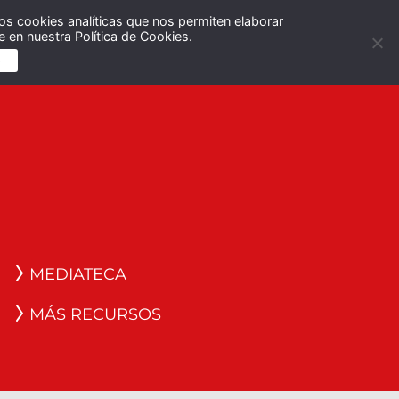
os cookies analíticas que nos permiten elaborar
Español
English
 en nuestra Política de Cookies.
S
MEDIATECA
MÁS RECURSOS