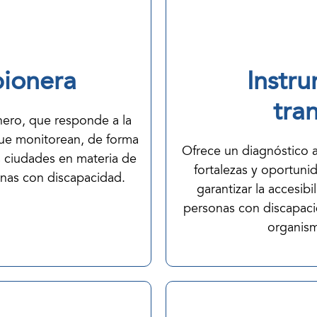
pionera
Instr
tra
nero, que responde a la
ue monitorean, de forma
Ofrece un diagnóstico am
 ciudades en materia de
fortalezas y oportuni
sonas con discapacidad.
garantizar la accesibi
personas con discapacid
organism