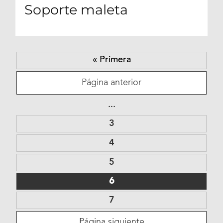
Soporte maleta
« Primera
Página anterior
...
3
4
5
6
7
Página siguiente