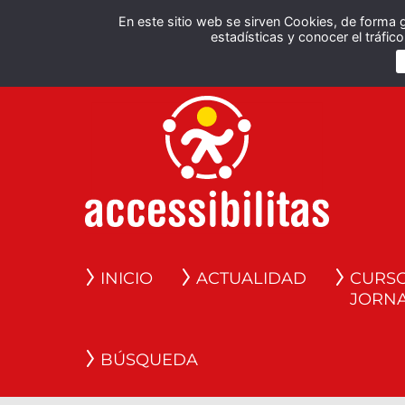
En este sitio web se sirven Cookies, de forma 
estadísticas y conocer el tráfi
INICIO
ACTUALIDAD
CURSO
JORN
BÚSQUEDA