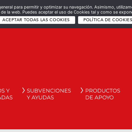
general para permitir y optimizar su navegación. Asimismo, utilizam
co de la web. Puedes aceptar el uso de Cookies tal y como se expone
ACEPTAR TODAS LAS COOKIES
POLÍTICA DE COOKIE
S Y
SUBVENCIONES
PRODUCTOS
ADAS
Y AYUDAS
DE APOYO