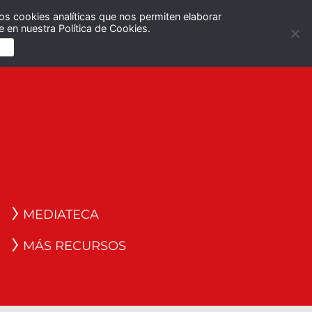
os cookies analíticas que nos permiten elaborar
Español
English
 en nuestra Política de Cookies.
S
MEDIATECA
MÁS RECURSOS