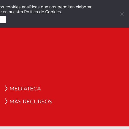
os cookies analíticas que nos permiten elaborar
Español
English
 en nuestra Política de Cookies.
S
MEDIATECA
MÁS RECURSOS