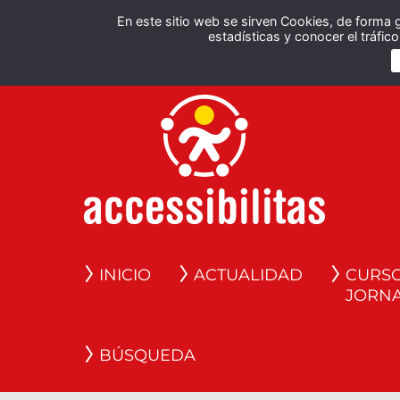
En este sitio web se sirven Cookies, de forma 
estadísticas y conocer el tráfi
INICIO
ACTUALIDAD
CURSO
JORN
BÚSQUEDA