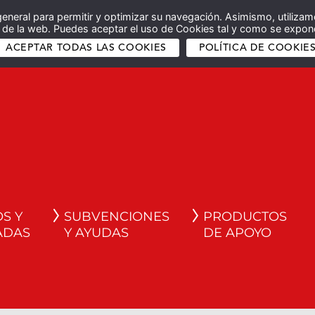
general para permitir y optimizar su navegación. Asimismo, utilizam
co de la web. Puedes aceptar el uso de Cookies tal y como se expone
ACEPTAR TODAS LAS COOKIES
POLÍTICA DE COOKIE
S Y
SUBVENCIONES
PRODUCTOS
ADAS
Y AYUDAS
DE APOYO