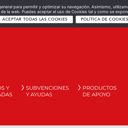
general para permitir y optimizar su navegación. Asimismo, utilizam
co de la web. Puedes aceptar el uso de Cookies tal y como se expone
ACEPTAR TODAS LAS COOKIES
POLÍTICA DE COOKIE
S Y
SUBVENCIONES
PRODUCTOS
ADAS
Y AYUDAS
DE APOYO