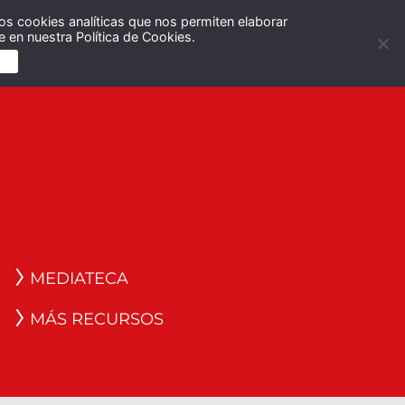
os cookies analíticas que nos permiten elaborar
Español
English
 en nuestra Política de Cookies.
S
MEDIATECA
MÁS RECURSOS