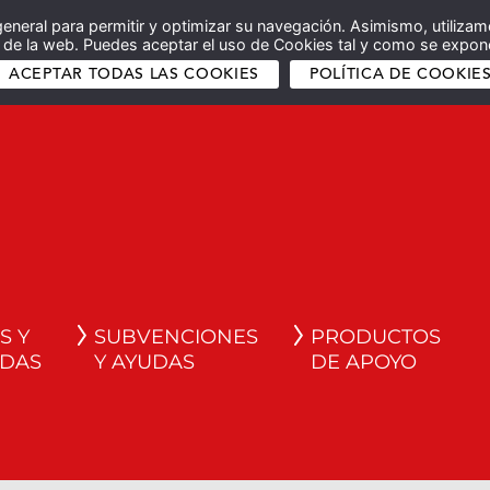
general para permitir y optimizar su navegación. Asimismo, utilizam
co de la web. Puedes aceptar el uso de Cookies tal y como se expone
ACEPTAR TODAS LAS COOKIES
POLÍTICA DE COOKIE
S Y
SUBVENCIONES
PRODUCTOS
DAS
Y AYUDAS
DE APOYO