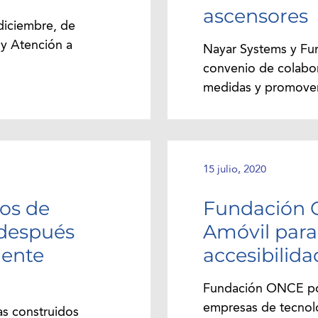
ascensores
diciembre, de
y Atención a
Nayar Systems y Fu
convenio de colabor
medidas y promover 
15 julio, 2020
ios de
Fundación O
 después
Amóvil para 
mente
accesibilida
Fundación ONCE pon
empresas de tecnolo
as construidos