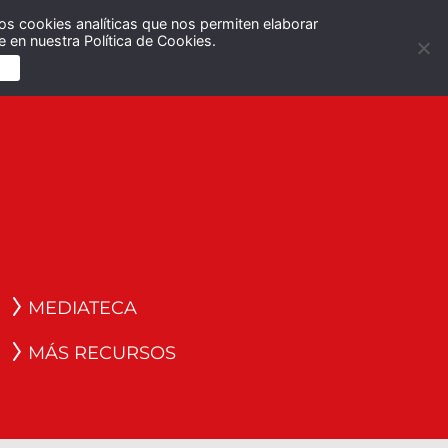
os cookies analíticas que nos permiten elaborar
Español
English
 en nuestra Política de Cookies.
S
MEDIATECA
MÁS RECURSOS