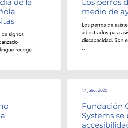
dia de la
Los perros 
ñola
medio de ay
itas
Los perros de asist
adiestrados para asi
a de signos
discapacidad. Son e
lcanzado
…
bilingüe recoge
17 julio, 2020
omo
Fundación 
ia
Systems se u
accesibilida