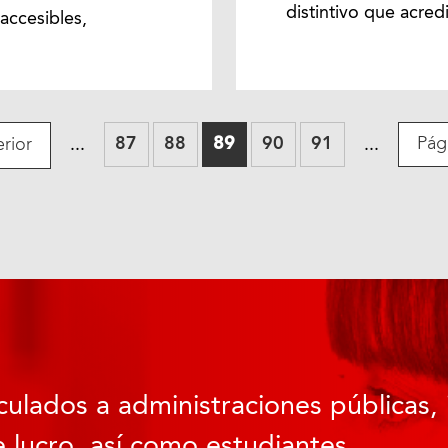
distintivo que acred
accesibles,
87
88
89
90
91
Pág
rior
...
...
culados a administraciones públicas, 
 lucro, así como estudiantes.