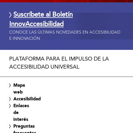
Suscríbete al Boletín
InnovAccesibilidad
CONOCE LAS ÚLTIMAS NOVEDADES EN ACCESIBILIDAD
E INNOVACIÓN
PLATAFORMA PARA EL IMPULSO DE LA
ACCESIBILIDAD UNIVERSAL
Mapa
web
Accesibilidad
Enlaces
de
interés
Preguntas