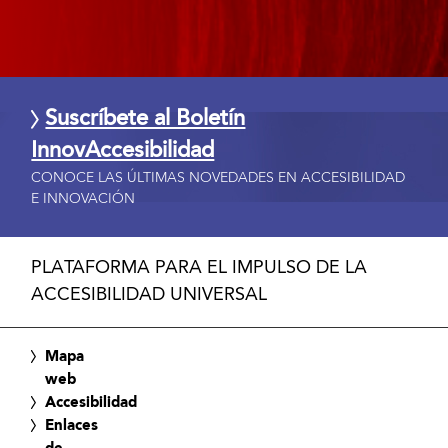
Suscríbete al Boletín
InnovAccesibilidad
CONOCE LAS ÚLTIMAS NOVEDADES EN ACCESIBILIDAD
E INNOVACIÓN
PLATAFORMA PARA EL IMPULSO DE LA
ACCESIBILIDAD UNIVERSAL
Mapa
web
Accesibilidad
Enlaces