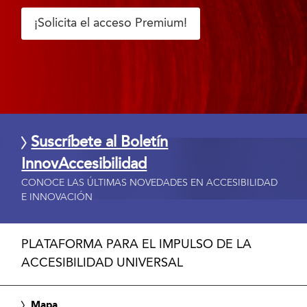
¡Solicita el acceso Premium!
Suscríbete al Boletín
InnovAccesibilidad
CONOCE LAS ÚLTIMAS NOVEDADES EN ACCESIBILIDAD
E INNOVACIÓN
PLATAFORMA PARA EL IMPULSO DE LA
ACCESIBILIDAD UNIVERSAL
Mapa