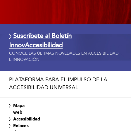
Suscríbete al Boletín
InnovAccesibilidad
CONOCE LAS ÚLTIMAS NOVEDADES EN ACCESIBILIDAD
E INNOVACIÓN
PLATAFORMA PARA EL IMPULSO DE LA
ACCESIBILIDAD UNIVERSAL
Mapa
web
Accesibilidad
Enlaces