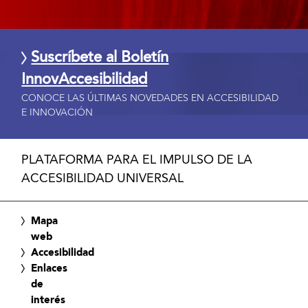
Suscríbete al Boletín
InnovAccesibilidad
CONOCE LAS ÚLTIMAS NOVEDADES EN ACCESIBILIDAD
E INNOVACIÓN
PLATAFORMA PARA EL IMPULSO DE LA
ACCESIBILIDAD UNIVERSAL
Mapa
web
Accesibilidad
Enlaces
de
interés