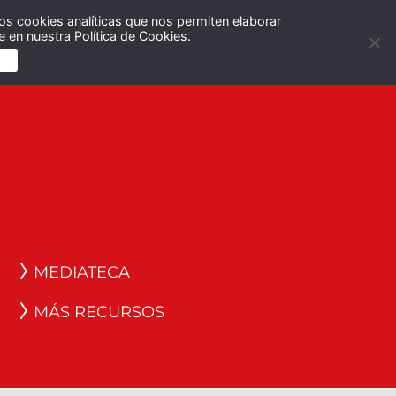
os cookies analíticas que nos permiten elaborar
Español
English
 en nuestra Política de Cookies.
S
MEDIATECA
MÁS RECURSOS