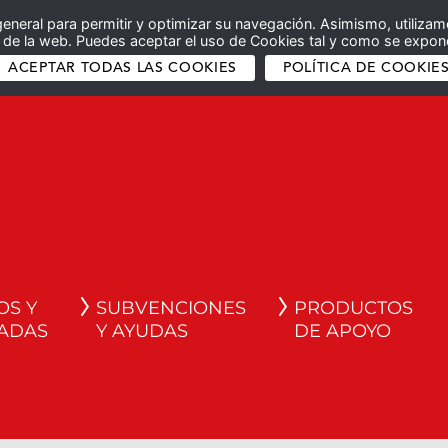
general para permitir y optimizar su navegación. Asimismo, utilizam
co de la web. Puedes aceptar el uso de Cookies tal y como se expone
ACEPTAR TODAS LAS COOKIES
POLÍTICA DE COOKIE
OS Y
SUBVENCIONES
PRODUCTOS
ADAS
Y AYUDAS
DE APOYO