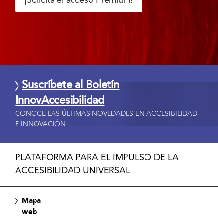
¡Solicita el acceso Premium!
Suscríbete al Boletín
InnovAccesibilidad
CONOCE LAS ÚLTIMAS NOVEDADES EN ACCESIBILIDAD
E INNOVACIÓN
PLATAFORMA PARA EL IMPULSO DE LA
ACCESIBILIDAD UNIVERSAL
Mapa
web