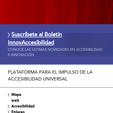
Suscríbete al Boletín
InnovAccesibilidad
CONOCE LAS ÚLTIMAS NOVEDADES EN ACCESIBILIDAD
E INNOVACIÓN
PLATAFORMA PARA EL IMPULSO DE LA
ACCESIBILIDAD UNIVERSAL
Mapa
web
Accesibilidad
Enlaces