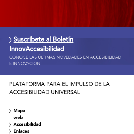
Suscríbete al Boletín
InnovAccesibilidad
CONOCE LAS ÚLTIMAS NOVEDADES EN ACCESIBILIDAD
E INNOVACIÓN
PLATAFORMA PARA EL IMPULSO DE LA
ACCESIBILIDAD UNIVERSAL
Mapa
web
Accesibilidad
Enlaces