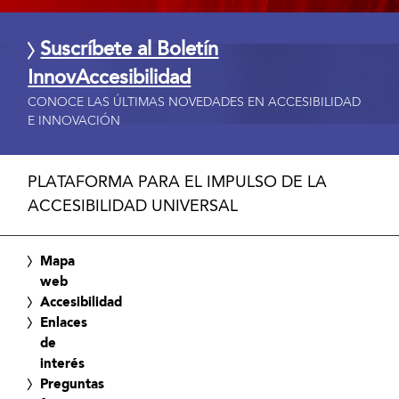
Suscríbete al Boletín
InnovAccesibilidad
CONOCE LAS ÚLTIMAS NOVEDADES EN ACCESIBILIDAD
E INNOVACIÓN
PLATAFORMA PARA EL IMPULSO DE LA
ACCESIBILIDAD UNIVERSAL
Mapa
web
Accesibilidad
Enlaces
de
interés
Preguntas