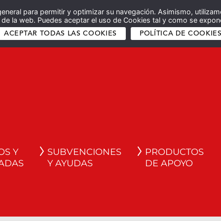
general para permitir y optimizar su navegación. Asimismo, utilizam
co de la web. Puedes aceptar el uso de Cookies tal y como se expone
ACEPTAR TODAS LAS COOKIES
POLÍTICA DE COOKIE
OS Y
SUBVENCIONES
PRODUCTOS
ADAS
Y AYUDAS
DE APOYO