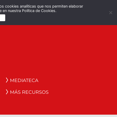
os cookies analíticas que nos permiten elaborar
Español
English
 en nuestra Política de Cookies.
S
MEDIATECA
MÁS RECURSOS