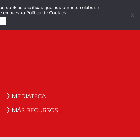
os cookies analíticas que nos permiten elaborar
Español
English
 en nuestra Política de Cookies.
S
MEDIATECA
MÁS RECURSOS