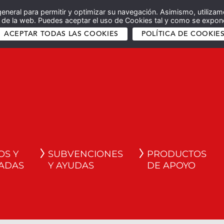
general para permitir y optimizar su navegación. Asimismo, utilizam
co de la web. Puedes aceptar el uso de Cookies tal y como se expone
ACEPTAR TODAS LAS COOKIES
POLÍTICA DE COOKIE
OS Y
SUBVENCIONES
PRODUCTOS
ADAS
Y AYUDAS
DE APOYO