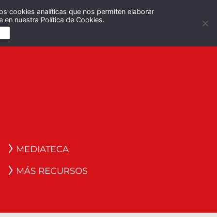
os cookies analíticas que nos permiten elaborar
Español
English
 en nuestra Política de Cookies.
S
MEDIATECA
MÁS RECURSOS