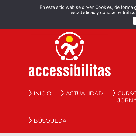
En este sitio web se sirven Cookies, de forma 
estadísticas y conocer el tráfi
INICIO
ACTUALIDAD
CURSO
JORN
BÚSQUEDA