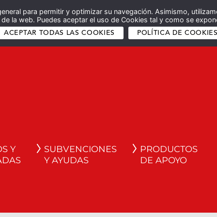
general para permitir y optimizar su navegación. Asimismo, utilizam
co de la web. Puedes aceptar el uso de Cookies tal y como se expone
ACEPTAR TODAS LAS COOKIES
POLÍTICA DE COOKIE
S Y
SUBVENCIONES
PRODUCTOS
ADAS
Y AYUDAS
DE APOYO