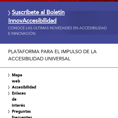
Suscríbete al Boletín
InnovAccesibilidad
CONOCE LAS ÚLTIMAS NOVEDADES EN ACCESIBILIDAD
E INNOVACIÓN
PLATAFORMA PARA EL IMPULSO DE LA
ACCESIBILIDAD UNIVERSAL
Mapa
web
Accesibilidad
Enlaces
de
interés
Preguntas
frecuentes