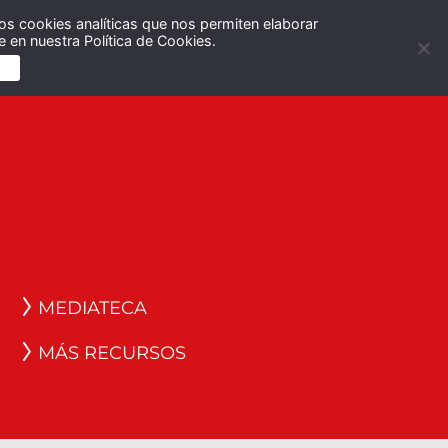
os cookies analíticas que nos permiten elaborar
Español
English
 en nuestra Política de Cookies.
S
MEDIATECA
MÁS RECURSOS