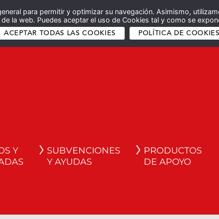
general para permitir y optimizar su navegación. Asimismo, utilizam
co de la web. Puedes aceptar el uso de Cookies tal y como se expone
ACEPTAR TODAS LAS COOKIES
POLÍTICA DE COOKIE
OS Y
SUBVENCIONES
PRODUCTOS
ADAS
Y AYUDAS
DE APOYO