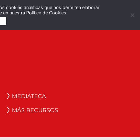
os cookies analíticas que nos permiten elaborar
Español
English
 en nuestra Política de Cookies.
S
MEDIATECA
MÁS RECURSOS