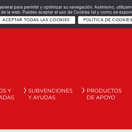
general para permitir y optimizar su navegación. Asimismo, utilizam
co de la web. Puedes aceptar el uso de Cookies tal y como se expone
ACEPTAR TODAS LAS COOKIES
POLÍTICA DE COOKIE
OS Y
SUBVENCIONES
PRODUCTOS
ADAS
Y AYUDAS
DE APOYO