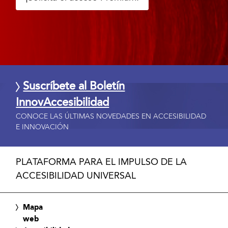
Suscríbete al Boletín
InnovAccesibilidad
CONOCE LAS ÚLTIMAS NOVEDADES EN ACCESIBILIDAD
E INNOVACIÓN
PLATAFORMA PARA EL IMPULSO DE LA
ACCESIBILIDAD UNIVERSAL
Mapa
web