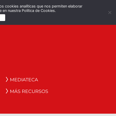
os cookies analíticas que nos permiten elaborar
Español
English
 en nuestra Política de Cookies.
S
MEDIATECA
MÁS RECURSOS