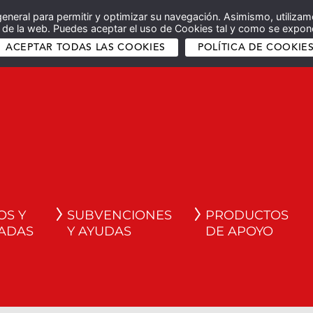
general para permitir y optimizar su navegación. Asimismo, utilizam
co de la web. Puedes aceptar el uso de Cookies tal y como se expone
ACEPTAR TODAS LAS COOKIES
POLÍTICA DE COOKIE
OS Y
SUBVENCIONES
PRODUCTOS
ADAS
Y AYUDAS
DE APOYO