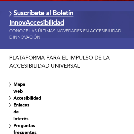
Suscríbete al Boletín
InnovAccesibilidad
CONOCE LAS ÚLTIMAS NOVEDADES EN ACCESIBILIDAD
E INNOVACIÓN
PLATAFORMA PARA EL IMPULSO DE LA
ACCESIBILIDAD UNIVERSAL
Mapa
web
Accesibilidad
Enlaces
de
interés
Preguntas
frecuentes