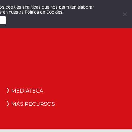
os cookies analíticas que nos permiten elaborar
Español
English
 en nuestra Política de Cookies.
S
MEDIATECA
MÁS RECURSOS