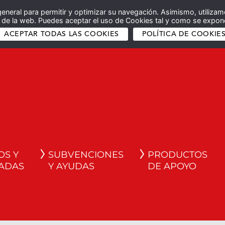
general para permitir y optimizar su navegación. Asimismo, utilizam
co de la web. Puedes aceptar el uso de Cookies tal y como se expone
ACEPTAR TODAS LAS COOKIES
POLÍTICA DE COOKIE
OS Y
SUBVENCIONES
PRODUCTOS
ADAS
Y AYUDAS
DE APOYO