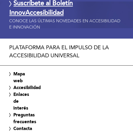
Suscríbete al Boletín
InnovAccesibilidad
CONOCE LAS ÚLTIMAS NOVEDADES EN ACCESIBILIDAD
E INNOVACIÓN
PLATAFORMA PARA EL IMPULSO DE LA
ACCESIBILIDAD UNIVERSAL
Mapa
web
Accesibilidad
Enlaces
de
interés
Preguntas
frecuentes
Contacta