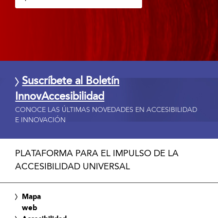
Suscríbete al Boletín
InnovAccesibilidad
CONOCE LAS ÚLTIMAS NOVEDADES EN ACCESIBILIDAD
E INNOVACIÓN
PLATAFORMA PARA EL IMPULSO DE LA
ACCESIBILIDAD UNIVERSAL
Mapa
web