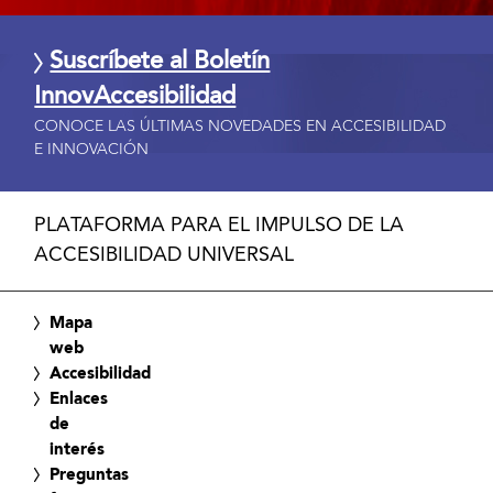
Suscríbete al Boletín
InnovAccesibilidad
CONOCE LAS ÚLTIMAS NOVEDADES EN ACCESIBILIDAD
E INNOVACIÓN
PLATAFORMA PARA EL IMPULSO DE LA
ACCESIBILIDAD UNIVERSAL
Mapa
web
Accesibilidad
Enlaces
de
interés
Preguntas