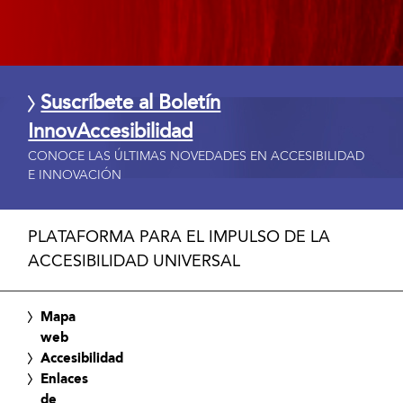
Suscríbete al Boletín
InnovAccesibilidad
CONOCE LAS ÚLTIMAS NOVEDADES EN ACCESIBILIDAD
E INNOVACIÓN
PLATAFORMA PARA EL IMPULSO DE LA
ACCESIBILIDAD UNIVERSAL
Mapa
web
Accesibilidad
Enlaces
de