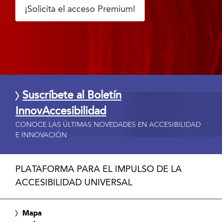
¡Solicita el acceso Premium!
Suscríbete al Boletín
InnovAccesibilidad
CONOCE LAS ÚLTIMAS NOVEDADES EN ACCESIBILIDAD
E INNOVACIÓN
PLATAFORMA PARA EL IMPULSO DE LA
ACCESIBILIDAD UNIVERSAL
Mapa