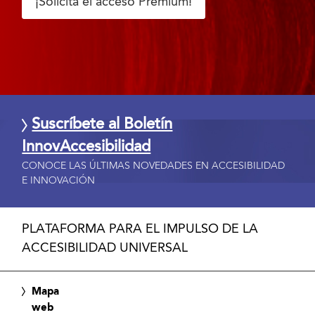
¡Solicita el acceso Premium!
Suscríbete al Boletín
InnovAccesibilidad
CONOCE LAS ÚLTIMAS NOVEDADES EN ACCESIBILIDAD
E INNOVACIÓN
PLATAFORMA PARA EL IMPULSO DE LA
ACCESIBILIDAD UNIVERSAL
Mapa
web