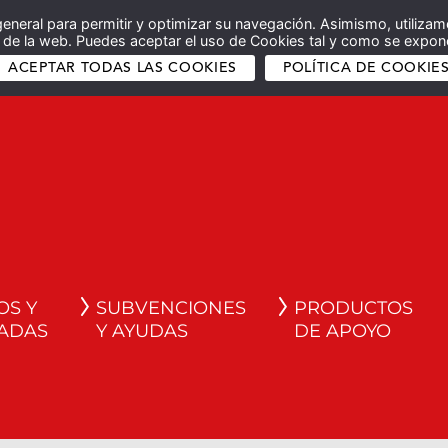
general para permitir y optimizar su navegación. Asimismo, utilizam
co de la web. Puedes aceptar el uso de Cookies tal y como se expone
ACEPTAR TODAS LAS COOKIES
POLÍTICA DE COOKIE
OS Y
SUBVENCIONES
PRODUCTOS
ADAS
Y AYUDAS
DE APOYO