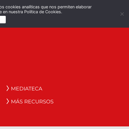
os cookies analíticas que nos permiten elaborar
Español
English
 en nuestra Política de Cookies.
S
MEDIATECA
MÁS RECURSOS