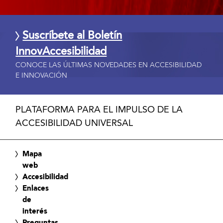
Suscríbete al Boletín
InnovAccesibilidad
CONOCE LAS ÚLTIMAS NOVEDADES EN ACCESIBILIDAD
E INNOVACIÓN
PLATAFORMA PARA EL IMPULSO DE LA
ACCESIBILIDAD UNIVERSAL
Mapa
web
Accesibilidad
Enlaces
de
interés
Preguntas