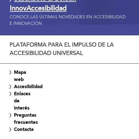
InnovAccesibilidad
CONOCE LAS ÚLTIMAS NOVEDADES EN ACCESIBILIDAD
E INNOVACIÓN
PLATAFORMA PARA EL IMPULSO DE LA
ACCESIBILIDAD UNIVERSAL
Mapa
web
Accesibilidad
Enlaces
de
interés
Preguntas
frecuentes
Contacta