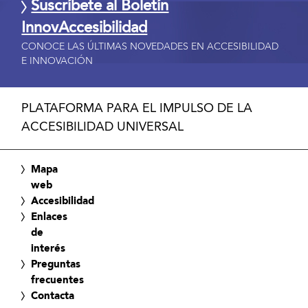
Suscríbete al Boletín
InnovAccesibilidad
CONOCE LAS ÚLTIMAS NOVEDADES EN ACCESIBILIDAD
E INNOVACIÓN
PLATAFORMA PARA EL IMPULSO DE LA
ACCESIBILIDAD UNIVERSAL
Mapa
web
Accesibilidad
Enlaces
de
interés
Preguntas
frecuentes
Contacta