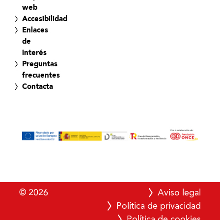
web
Accesibilidad
Enlaces
de
interés
Preguntas
frecuentes
Contacta
© 2026
Aviso legal
Política de privacidad
Política de cookies