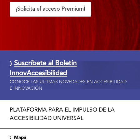
¡Solicita el acceso Premium!
Suscríbete al Boletín
InnovAccesibilidad
CONOCE LAS ÚLTIMAS NOVEDADES EN ACCESIBILIDAD
E INNOVACIÓN
PLATAFORMA PARA EL IMPULSO DE LA
ACCESIBILIDAD UNIVERSAL
Mapa