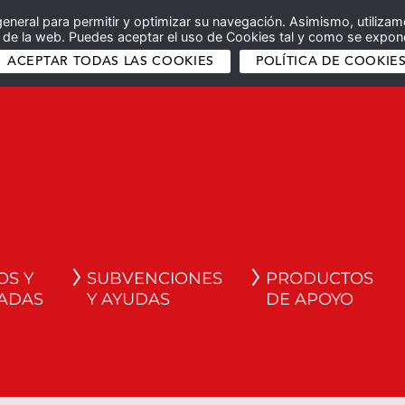
general para permitir y optimizar su navegación. Asimismo, utilizam
co de la web. Puedes aceptar el uso de Cookies tal y como se expone
ACEPTAR TODAS LAS COOKIES
POLÍTICA DE COOKIE
OS Y
SUBVENCIONES
PRODUCTOS
ADAS
Y AYUDAS
DE APOYO