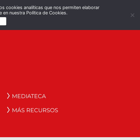
os cookies analíticas que nos permiten elaborar
Español
English
 en nuestra Política de Cookies.
S
MEDIATECA
MÁS RECURSOS