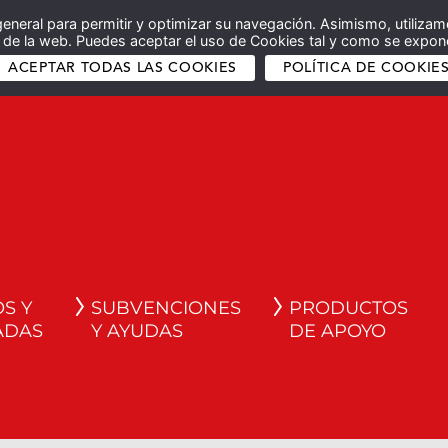
general para permitir y optimizar su navegación. Asimismo, utilizam
co de la web. Puedes aceptar el uso de Cookies tal y como se expone
ACEPTAR TODAS LAS COOKIES
POLÍTICA DE COOKIE
S Y
SUBVENCIONES
PRODUCTOS
ADAS
Y AYUDAS
DE APOYO