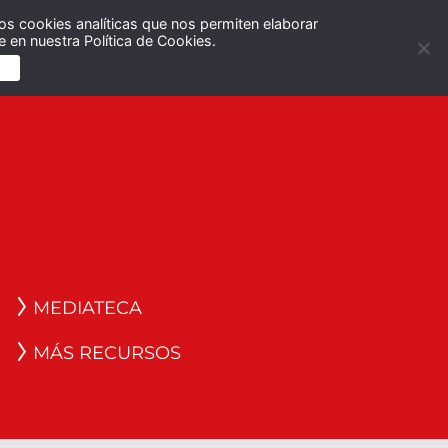
os cookies analíticas que nos permiten elaborar
Español
English
 en nuestra Política de Cookies.
S
MEDIATECA
MÁS RECURSOS