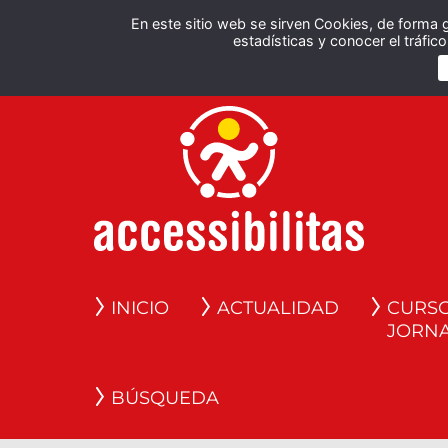
En este sitio web se sirven Cookies, de forma 
estadísticas y conocer el tráfi
INICIO
ACTUALIDAD
CURSO
JORN
BÚSQUEDA