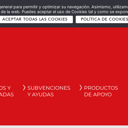
general para permitir y optimizar su navegación. Asimismo, utilizam
co de la web. Puedes aceptar el uso de Cookies tal y como se expone
ACEPTAR TODAS LAS COOKIES
POLÍTICA DE COOKIE
OS Y
SUBVENCIONES
PRODUCTOS
ADAS
Y AYUDAS
DE APOYO