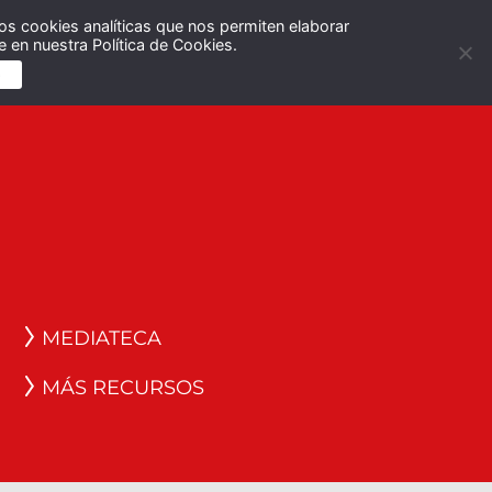
os cookies analíticas que nos permiten elaborar
Español
English
 en nuestra Política de Cookies.
S
MEDIATECA
MÁS RECURSOS