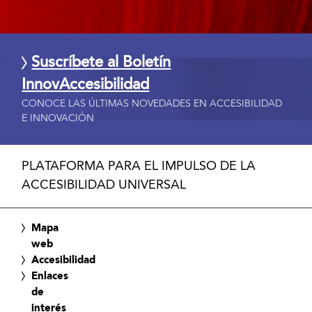
Suscríbete al Boletín
InnovAccesibilidad
CONOCE LAS ÚLTIMAS NOVEDADES EN ACCESIBILIDAD
E INNOVACIÓN
PLATAFORMA PARA EL IMPULSO DE LA
ACCESIBILIDAD UNIVERSAL
Mapa
web
Accesibilidad
Enlaces
de
interés