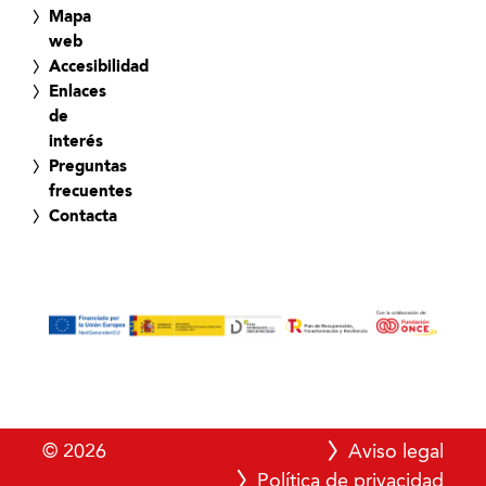
Mapa
web
Accesibilidad
Enlaces
de
interés
Preguntas
frecuentes
Contacta
© 2026
Aviso legal
Política de privacidad