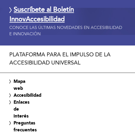
Suscríbete al Boletín
InnovAccesibilidad
CONOCE LAS ÚLTIMAS NOVEDADES EN ACCESIBILIDAD
E INNOVACIÓN
PLATAFORMA PARA EL IMPULSO DE LA
ACCESIBILIDAD UNIVERSAL
Mapa
web
Accesibilidad
Enlaces
de
interés
Preguntas
frecuentes